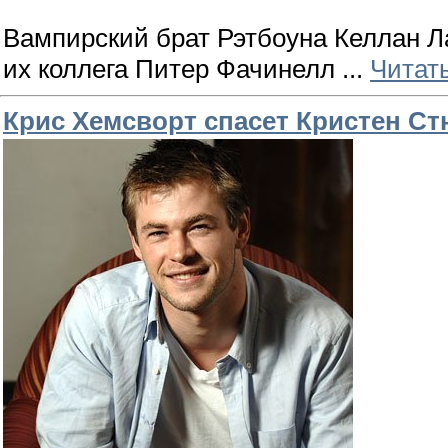
Вампирский брат Рэтбоуна Келлан Ла
их коллега Питер Фачинелл
...
Читат
Крис Хемсворт спасет Кристен Ст