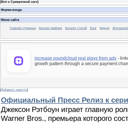
[
Всё о Сумеречной саге
]
Форма входа
Меню сайта
Главная страница
Каталог файлов
Каталог статей
Блог
Форум
Фотоальб
increase soundcloud real plays from ads
- lin
growth pattern through a secure payment chan
[
Добавить новость
]
Официальный Пресс Релиз к сери
Джексон Рэтбоун играет главную рол
Warner Bros., премьера которого сост