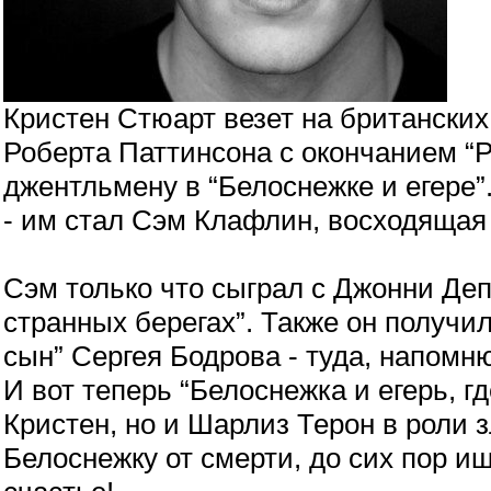
Кристен Стюарт везет на британских 
Роберта Паттинсона с окончанием “Ра
джентльмену в “Белоснежке и егере
- им стал Сэм Клафлин, восходящая
Сэм только что сыграл с Джонни Деп
странных берегах”. Также он получи
сын” Сергея Бодрова - туда, напомн
И вот теперь “Белоснежка и егерь, гд
Кристен, но и Шарлиз Терон в роли 
Белоснежку от смерти, до сих пор ищ