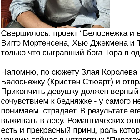
Свершилось: проект “Белоснежка и е
Вигго Мортенсена, Хью Джекмена и 
только что сыгравший бога Тора в о
Напомню, по сюжету Злая Королева 
Белоснежку (Кристен Стюарт) и отпр
Прикончить девушку должен верный 
сочувствием к бедняжке - у самого не
понимаем, страдает. В результате ег
выживать в лесу. Романтических отн
есть и прекрасный принц, роль кото
увидим сейчас в четвертых “Пиратах